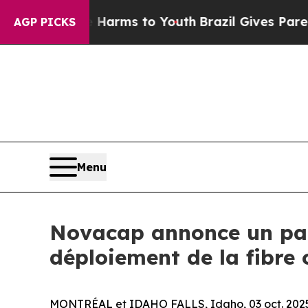
d to Abate Harms to Youth
Brazil Gives Parents S
AGP PICKS
Menu
Novacap annonce un par
déploiement de la fibre
MONTRÉAL et IDAHO FALLS, Idaho, 03 oct. 2025