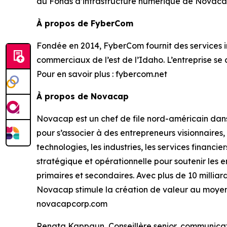
du Fonds d’infrastructure numérique de Novacap 
À propos de FyberCom
Fondée en 2014, FyberCom fournit des services inte
commerciaux de l’est de l’Idaho. L’entreprise se
Pour en savoir plus : fybercom.net
À propos de Novacap
Novacap est un chef de file nord-américain dan
pour s’associer à des entrepreneurs visionnaires
technologies, les industries, les services financi
stratégique et opérationnelle pour soutenir les e
primaires et secondaires. Avec plus de 10 milliar
Novacap stimule la création de valeur au moyen d
novacapcorp.com
Renata Kappaun Conseillère senior, communica