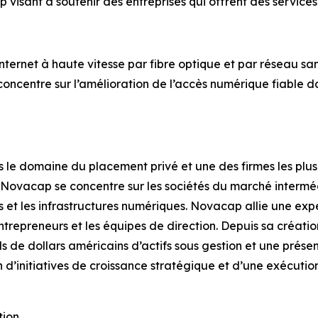
visant à soutenir des entreprises qui offrent des services
rnet à haute vitesse par fibre optique et par réseau sans f
 concentre sur l’amélioration de l’accès numérique fiable 
s le domaine du placement privé et une des firmes les p
, Novacap se concentre sur les sociétés du marché interméd
ers et les infrastructures numériques. Novacap allie une exp
ntrepreneurs et les équipes de direction. Depuis sa création
ds de dollars américains d’actifs sous gestion et une prés
’initiatives de croissance stratégique et d’une exécution 
tion