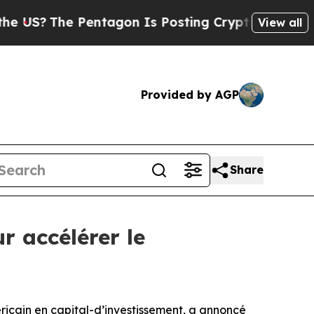
US?
The Pentagon Is Posting Cryptic Biblical Mes
View all
Provided by AGP
Share
 accélérer le
ain en capital-d’investissement, a annoncé