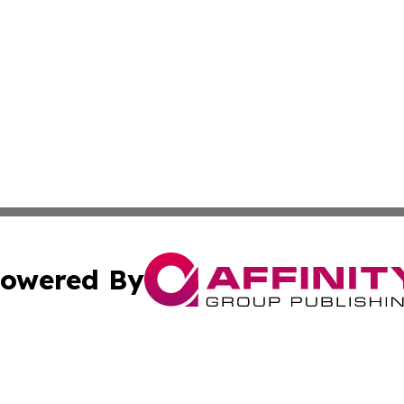
owered By
ubmit Press Release
Terms & Conditions
Copyright/DMCA
dba Affinity Group Publishing & Business Daily Papua New