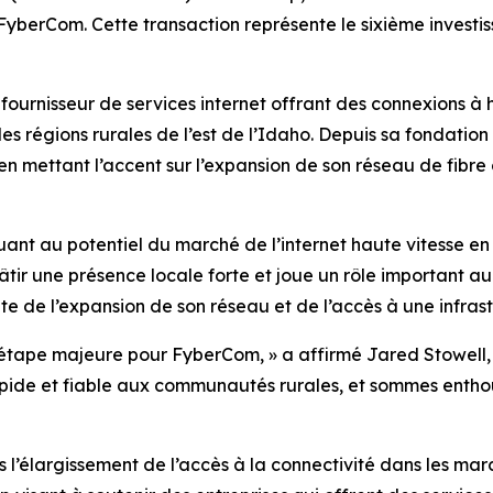
FyberCom. Cette transaction représente le sixième investis
ournisseur de services internet offrant des connexions à h
s les régions rurales de l’est de l’Idaho. Depuis sa fondat
en mettant l’accent sur l’expansion de son réseau de fibr
ant au potentiel du marché de l’internet haute vitesse en
tir une présence locale forte et joue un rôle important a
te de l’expansion de son réseau et de l’accès à une infras
tape majeure pour FyberCom, » a affirmé Jared Stowell, 
apide et fiable aux communautés rurales, et sommes enthou
’élargissement de l’accès à la connectivité dans les march