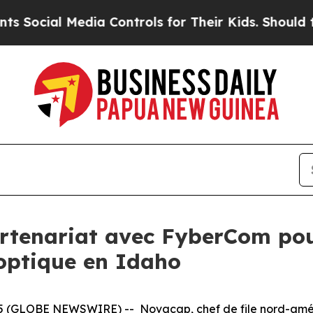
ocial Media Controls for Their Kids. Should the 
tenariat avec FyberCom pour
 optique en Idaho
 (GLOBE NEWSWIRE) -- Novacap, chef de file nord-améric